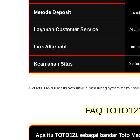
Metode Deposit
Trans
Layanan Customer Service
24 Ja
Link Alternatif
Tersed
Keamanan Situs
Siste
※ZOZOTOWN uses its own unique measuring system for its produ
FAQ TOTO121
Apa itu TOTO121 sebagai bandar Toto Ma