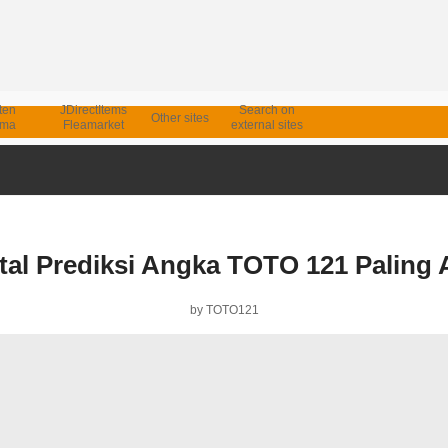
ten
JDirectItems
Search on
Other sites
uma
Fleamarket
external sites
al Prediksi Angka TOTO 121 Paling Ak
by TOTO121