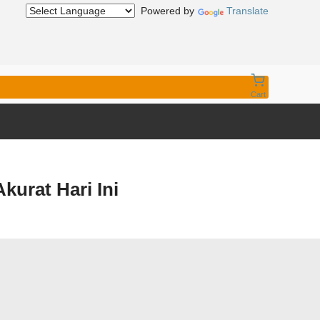
Powered by
Translate
Cart
urat Hari Ini