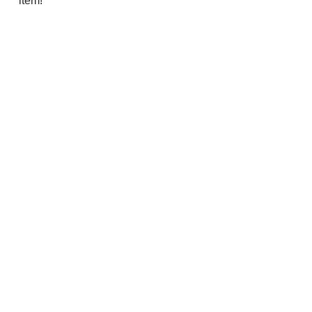
item!