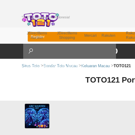
"TOTO121 | Buy from Indonesia!
JDirectItems
JDirectItems
Raku
Mercari
Rakuten
Register
Auction
Shopping
Rak
Login
Situs Toto
Bandar Toto Macau
Keluaran Macau
TOTO121
English
TOTO121 Port
First Time User?
Inquiry / FAQ
Campaign