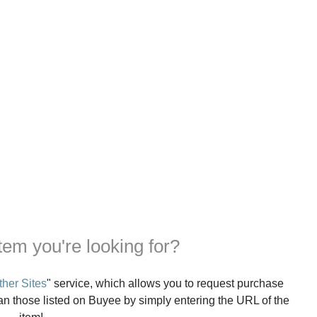
item you're looking for?
her Sites
" service, which allows you to request purchase
han those listed on Buyee by simply entering the URL of the